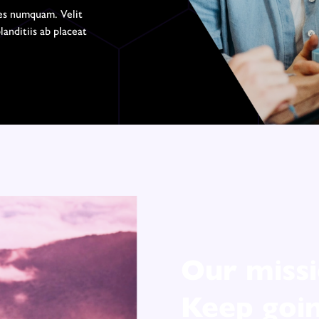
res numquam. Velit
landitiis ab placeat
Our missi
Keep goi