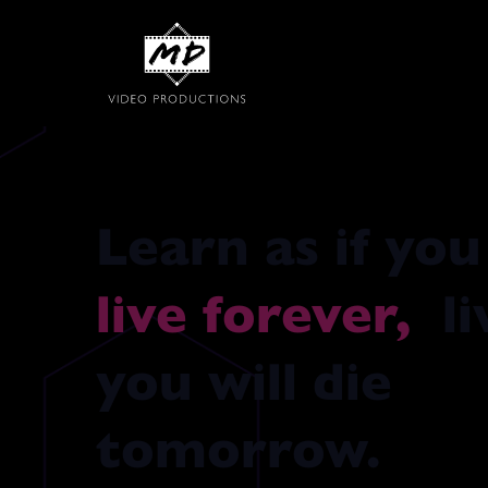
live forever,
li
you will die
tomorrow.