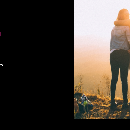
p
es
.