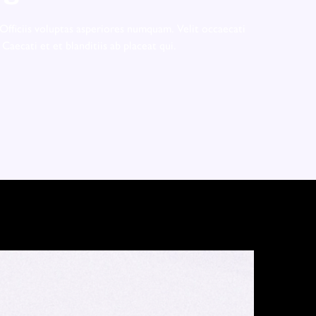
Officiis voluptas asperiores numquam. Velit occaecati
. Caecati et et blanditiis ab placeat qui.