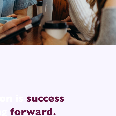
on is
success
ng
forward.