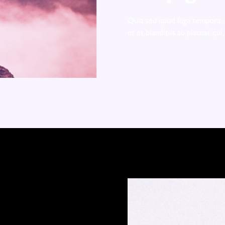
Quia sed quod fuga tempora. 
et et blanditiis ab placeat qui