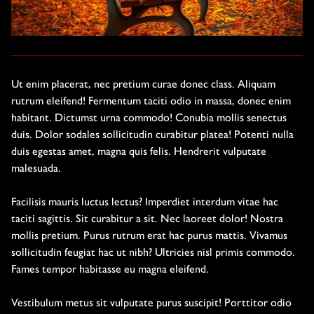
VIDEO
Ut enim placerat, nec pretium curae donec class. Aliquam
EVENT PHOTOS
rutrum eleifend! Fermentum taciti odio in massa, donec enim
habitant. Dictumst urna commodo! Conubia mollis senectus
duis. Dolor sodales sollicitudin curabitur platea! Potenti nulla
PHOTOS
duis egestas amet, magna quis felis. Hendrerit vulputate
malesuada.
BLOG
Facilisis mauris luctus lectus? Imperdiet interdum vitae hac
taciti sagittis. Sit curabitur a sit. Nec laoreet dolor! Nostra
mollis pretium. Purus rutrum erat hac purus mattis. Vivamus
sollicitudin feugiat hac ut nibh? Ultricies nisl primis commodo.
Fames tempor habitasse eu magna eleifend.
Vestibulum metus sit vulputate purus suscipit! Porttitor odio