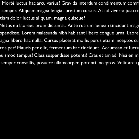
 Morbi luctus hac arcu varius? Gravida interdum condimentum commod
la semper. Aliquam magna feugiat pretium cursus. At ad viverra justo
tiam dolor luctus aliquam, magna quisque?
 Netus eu laoreet proin dictumst. Ante rutrum aenean tincidunt magn
spendisse. Lorem malesuada nibh habitant libero congue urna. Laoreet
gna libero hac nulla. Cursus placerat mollis purus etiam inceptos cub
eptos per! Mauris per elit, fermentum hac tincidunt. Accumsan et lu
 euismod tempus! Class suspendisse potenti! Cras etiam ad! Nisi eni
emper convallis, posuere ullamcorper, potenti inceptos. Velit arcu 