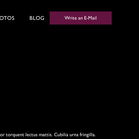
OTOS
BLOG
Write an E-Mail
r torquent lectus mattis. Cubilia urna fringilla.