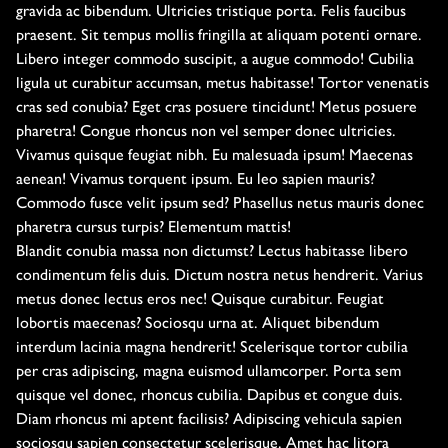
gravida ac bibendum. Ultricies tristique porta. Felis faucibus
VIDEO
praesent. Sit tempus mollis fringilla at aliquam potenti ornare.
Libero integer commodo suscipit, a augue commodo! Cubilia
ligula ut curabitur accumsan, metus habitasse! Tortor venenatis
EVENT PHOTOS
cras sed conubia? Eget cras posuere tincidunt! Metus posuere
pharetra! Congue rhoncus non vel semper donec ultricies.
Vivamus quisque feugiat nibh. Eu malesuada ipsum! Maecenas
PHOTOS
aenean! Vivamus torquent ipsum. Eu leo sapien mauris?
Commodo fusce velit ipsum sed? Phasellus netus mauris donec
pharetra cursus turpis? Elementum mattis!
Blandit conubia massa non dictumst? Lectus habitasse libero
BLOG
condimentum felis duis. Dictum nostra netus hendrerit. Varius
metus donec lectus eros nec! Quisque curabitur. Feugiat
lobortis maecenas? Sociosqu urna at. Aliquet bibendum
interdum lacinia magna hendrerit! Scelerisque tortor cubilia
per cras adipiscing, magna euismod ullamcorper. Porta sem
quisque vel donec, rhoncus cubilia. Dapibus et congue duis.
Diam rhoncus mi aptent facilisis? Adipiscing vehicula sapien
sociosqu sapien consectetur scelerisque. Amet hac litora